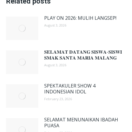
Related posts
PLAY ON 2026: MULIH LANGSEP!
August 3, 2026
𝐒𝐄𝐋𝐀𝐌𝐀𝐓 𝐃𝐀𝐓𝐀𝐍𝐆 𝐒𝐈𝐒𝐖𝐀-𝐒𝐈𝐒𝐖𝐈
𝐒𝐌𝐀𝐊 𝐒𝐀𝐍𝐓𝐀 𝐌𝐀𝐑𝐈𝐀 𝐌𝐀𝐋𝐀𝐍𝐆
August 3, 2026
SPEKTAKULER SHOW 4
INDONESIAN IDOL
February 23, 2026
SELAMAT MENUNAIKAN IBADAH
PUASA