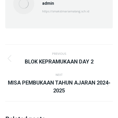
admin
https://smakstmariamalang.sch.id
Post
PREVIOUS
navigation
Previous
BLOK KEPRAMUKAAN DAY 2
post:
NEXT
MISA PEMBUKAAN TAHUN AJARAN 2024-
Next
2025
post: