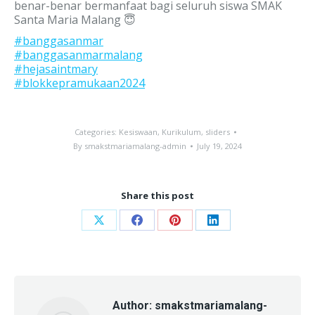
benar-benar bermanfaat bagi seluruh siswa SMAK
Santa Maria Malang 😇
#banggasanmar
#banggasanmarmalang
#hejasaintmary
#blokkepramukaan2024
Categories:
Kesiswaan
,
Kurikulum
,
sliders
By
smakstmariamalang-admin
July 19, 2024
Share this post
Share
Share
Share
Share
on
on
on
on
X
Facebook
Pinterest
LinkedIn
Author:
smakstmariamalang-