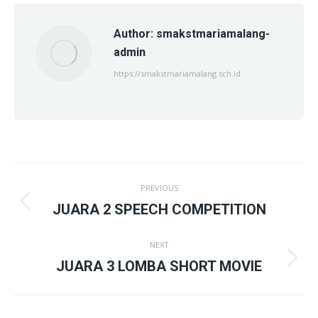
Author:
smakstmariamalang-
admin
https://smakstmariamalang.sch.id
Post
PREVIOUS
navigation
Previous
JUARA 2 SPEECH COMPETITION
post:
NEXT
Next
JUARA 3 LOMBA SHORT MOVIE
post: