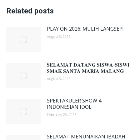
Related posts
PLAY ON 2026: MULIH LANGSEP!
August 3, 2026
𝐒𝐄𝐋𝐀𝐌𝐀𝐓 𝐃𝐀𝐓𝐀𝐍𝐆 𝐒𝐈𝐒𝐖𝐀-𝐒𝐈𝐒𝐖𝐈
𝐒𝐌𝐀𝐊 𝐒𝐀𝐍𝐓𝐀 𝐌𝐀𝐑𝐈𝐀 𝐌𝐀𝐋𝐀𝐍𝐆
August 3, 2026
SPEKTAKULER SHOW 4
INDONESIAN IDOL
February 23, 2026
SELAMAT MENUNAIKAN IBADAH