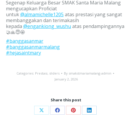
Segenap Keluarga Besar SMAK Santa Maria Malang
mengucapkan Proficiat
untuk
@almamichelle1205
atas prestasi yang sangat
membanggakan dan terimakasih
kepada
@engankiong_wushu
atas pendampingannya
🤝🙏😇🤩
#banggasanmar
#banggasanmarmalang
#hejasaintmary
Categories:
Prestasi
,
sliders
By
smakstmariamalang-admin
January 2, 2026
Share this post
Share
Share
Share
Share
on
on
on
on
X
Facebook
Pinterest
LinkedIn