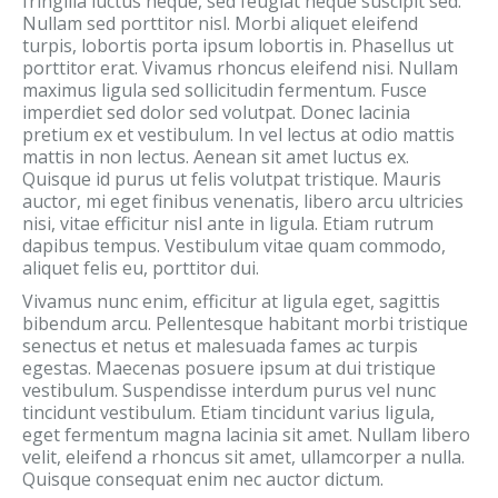
fringilla luctus neque, sed feugiat neque suscipit sed.
Nullam sed porttitor nisl. Morbi aliquet eleifend
turpis, lobortis porta ipsum lobortis in. Phasellus ut
porttitor erat. Vivamus rhoncus eleifend nisi. Nullam
maximus ligula sed sollicitudin fermentum. Fusce
imperdiet sed dolor sed volutpat. Donec lacinia
pretium ex et vestibulum. In vel lectus at odio mattis
mattis in non lectus. Aenean sit amet luctus ex.
Quisque id purus ut felis volutpat tristique. Mauris
auctor, mi eget finibus venenatis, libero arcu ultricies
nisi, vitae efficitur nisl ante in ligula. Etiam rutrum
dapibus tempus. Vestibulum vitae quam commodo,
aliquet felis eu, porttitor dui.
Vivamus nunc enim, efficitur at ligula eget, sagittis
bibendum arcu. Pellentesque habitant morbi tristique
senectus et netus et malesuada fames ac turpis
egestas. Maecenas posuere ipsum at dui tristique
vestibulum. Suspendisse interdum purus vel nunc
tincidunt vestibulum. Etiam tincidunt varius ligula,
eget fermentum magna lacinia sit amet. Nullam libero
velit, eleifend a rhoncus sit amet, ullamcorper a nulla.
Quisque consequat enim nec auctor dictum.