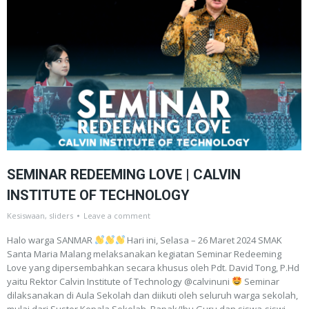
SEMINAR REDEEMING LOVE | CALVIN
INSTITUTE OF TECHNOLOGY
Kesiswaan
,
sliders
Leave a comment
Halo warga SANMAR
Hari ini, Selasa – 26 Maret 2024 SMAK
Santa Maria Malang melaksanakan kegiatan Seminar Redeeming
Love yang dipersembahkan secara khusus oleh Pdt. David Tong, P.Hd
yaitu Rektor Calvin Institute of Technology @calvinuni
Seminar
dilaksanakan di Aula Sekolah dan diikuti oleh seluruh warga sekolah,
mulai dari Suster Kepala Sekolah, Bapak/Ibu Guru dan siswa-siswi…