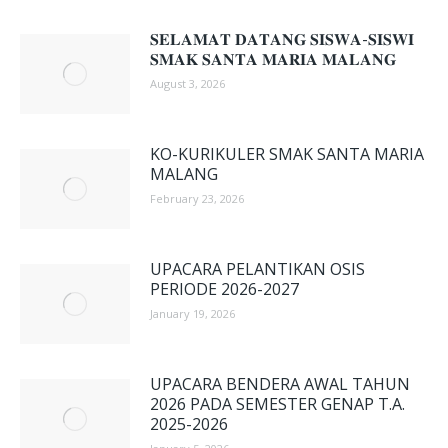
𝐒𝐄𝐋𝐀𝐌𝐀𝐓 𝐃𝐀𝐓𝐀𝐍𝐆 𝐒𝐈𝐒𝐖𝐀-𝐒𝐈𝐒𝐖𝐈
𝐒𝐌𝐀𝐊 𝐒𝐀𝐍𝐓𝐀 𝐌𝐀𝐑𝐈𝐀 𝐌𝐀𝐋𝐀𝐍𝐆
August 3, 2026
KO-KURIKULER SMAK SANTA MARIA
MALANG
February 23, 2026
UPACARA PELANTIKAN OSIS
PERIODE 2026-2027
January 19, 2026
UPACARA BENDERA AWAL TAHUN
2026 PADA SEMESTER GENAP T.A.
2025-2026