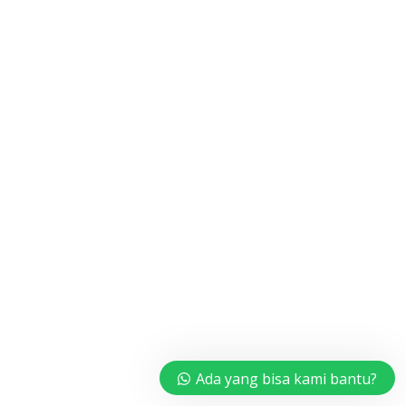
EKSTRAKURIKULER SOFTBALL
Ekstrakurikuler
,
Softball
Leave a comment
Halo warga SANMAR 👋👋👋 SMAK Santa Maria Malang memiliki
Ekstrakurikuler Softball. Bermain softball membutuhkan
konsentrasi dan fokus, baik saat memukul, menangkap,
melempar, berlari, hingga meluncur. Gerakan-gerakan
ini dapat melatih koordinasi mata dan alat gerak lain, serta
keseimbangan tubuh. Anda juga bisa melatih fokus dan
konsentrasi 😎
#banggasanmar#banggasanmarmalang#hejasaintmary
Read more
Ada yang bisa kami bantu?