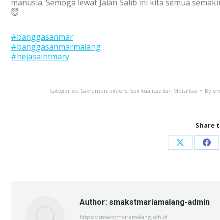
manusia. Semoga lewat Jalan Salib ini kita semua semak
😇
#banggasanmar
#banggasanmarmalang
#hejasaintmary
Categories:
Sakramen
,
sliders
,
Spiritualitas dan Moralitas
By
sm
Share t
Share
Sha
on
on
X
Fac
Author:
smakstmariamalang-admin
https://smakstmariamalang.sch.id