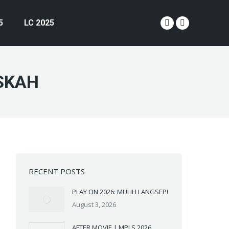
5
LC 2025
YouTube
Instagram
page
page
opens
opens
in
in
ASKAH
new
new
window
window
RECENT POSTS
PLAY ON 2026: MULIH LANGSEP!
August 3, 2026
AFTER MOVIE | MPLS 2026