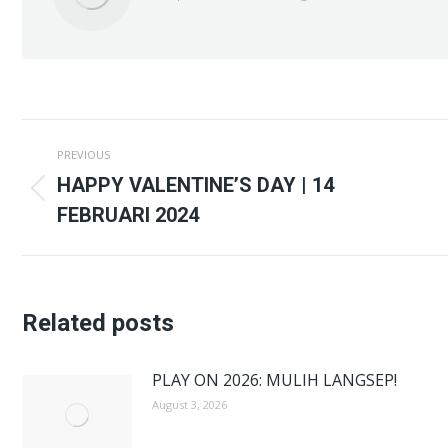
Post
PREVIOUS
navigation
HAPPY VALENTINE’S DAY | 14
Previous
FEBRUARI 2024
post:
Related posts
PLAY ON 2026: MULIH LANGSEP!
August 3, 2026