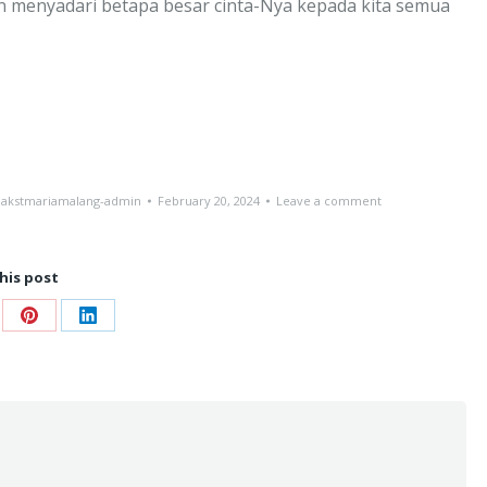
in menyadari betapa besar cinta-Nya kepada kita semua
akstmariamalang-admin
February 20, 2024
Leave a comment
his post
re
Share
Share
on
on
ebook
Pinterest
LinkedIn