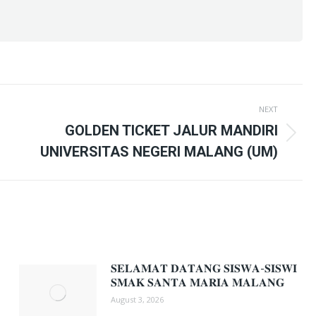
NEXT
GOLDEN TICKET JALUR MANDIRI
Next
UNIVERSITAS NEGERI MALANG (UM)
post:
𝐒𝐄𝐋𝐀𝐌𝐀𝐓 𝐃𝐀𝐓𝐀𝐍𝐆 𝐒𝐈𝐒𝐖𝐀-𝐒𝐈𝐒𝐖𝐈
𝐒𝐌𝐀𝐊 𝐒𝐀𝐍𝐓𝐀 𝐌𝐀𝐑𝐈𝐀 𝐌𝐀𝐋𝐀𝐍𝐆
August 3, 2026