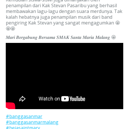
penampilan dari Kak Stevan Pasaribu yang berhasil
membawakan lagu-lagu dengan suara merdunya. Tak
kalah hebatnya juga penampilan musik dari band
pengiring Kak Stevan yang sangat mengagumkan 🤩
🤩🤩
𝑴𝒂𝒓𝒊 𝑩𝒆𝒓𝒈𝒂𝒃𝒖𝒏𝒈 𝑩𝒆𝒓𝒔𝒂𝒎𝒂 𝑺𝑴𝑨𝑲 𝑺𝒂𝒏𝒕𝒂 𝑴𝒂𝒓𝒊𝒂 𝑴𝒂𝒍𝒂𝒏𝒈 🤩
#banggasanmar
#banggasanmarmalang
#hejasaintmary