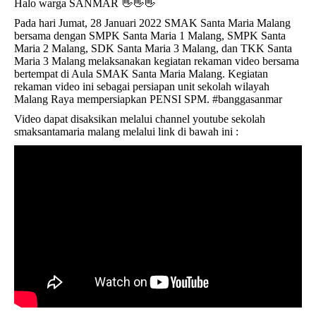
Halo warga SANMAR 👋👋👋
Pada hari Jumat, 28 Januari 2022 SMAK Santa Maria Malang
bersama dengan SMPK Santa Maria 1 Malang, SMPK Santa
Maria 2 Malang, SDK Santa Maria 3 Malang, dan TKK Santa
Maria 3 Malang melaksanakan kegiatan rekaman video bersama
bertempat di Aula SMAK Santa Maria Malang. Kegiatan
rekaman video ini sebagai persiapan unit sekolah wilayah
Malang Raya mempersiapkan PENSI SPM. #banggasanmar
Video dapat disaksikan melalui channel youtube sekolah
smaksantamaria malang melalui link di bawah ini :