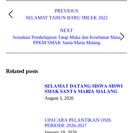
Post
navigation
PREVIOUS
Previous
SELAMAT TAHUN BARU IMLEK 2022
post:
NEXT
Sosialiasi Pembelajaran Tatap Muka dan Kesehatan Masa
Next
PPKM SMAK Santa Maria Malang
post:
Related posts
𝐒𝐄𝐋𝐀𝐌𝐀𝐓 𝐃𝐀𝐓𝐀𝐍𝐆 𝐒𝐈𝐒𝐖𝐀-𝐒𝐈𝐒𝐖𝐈
𝐒𝐌𝐀𝐊 𝐒𝐀𝐍𝐓𝐀 𝐌𝐀𝐑𝐈𝐀 𝐌𝐀𝐋𝐀𝐍𝐆
August 3, 2026
UPACARA PELANTIKAN OSIS
PERIODE 2026-2027
January 19, 2026