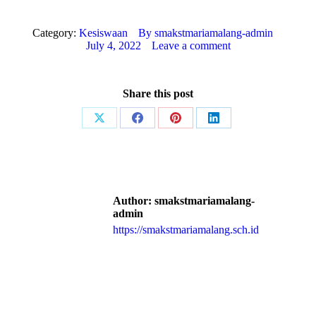
Category:
Kesiswaan
By
smakstmariamalang-admin
July 4, 2022
Leave a comment
Share this post
Share
Share
Share
Share
on
on
on
on
X
Facebook
Pinterest
LinkedIn
Author:
smakstmariamalang-
admin
https://smakstmariamalang.sch.id