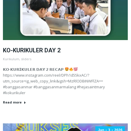
KO-KURIKULER DAY 2
Kurikulum
,
sliders
𝗞𝗢-𝗞𝗨𝗥𝗜𝗞𝗨𝗟𝗘𝗥 𝗗𝗔𝗬 𝟮 𝗥𝗘𝗖𝗔𝗣
https://www.instagram.com/reel/DPh1d55kxAC/?
utm_source=ig_web_copy_link&igsh=MzRlODBiNWFlZA==
#banggasanmar #banggasanmarmalang #hejasaintmary
#kokurikuler
Read more
Jan
3
2026