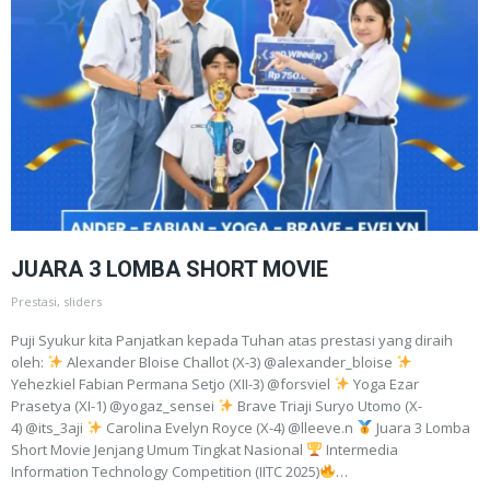
JUARA 3 LOMBA SHORT MOVIE
Prestasi
,
sliders
Puji Syukur kita Panjatkan kepada Tuhan atas prestasi yang diraih
oleh:
Alexander Bloise Challot (X-3) @alexander_bloise
Yehezkiel Fabian Permana Setjo (XII-3) @forsviel
Yoga Ezar
Prasetya (XI-1) @yogaz_sensei
Brave Triaji Suryo Utomo (X-
4) @its_3aji
Carolina Evelyn Royce (X-4) @lleeve.n
Juara 3 Lomba
Short Movie Jenjang Umum Tingkat Nasional
Intermedia
Information Technology Competition (IITC 2025)
…