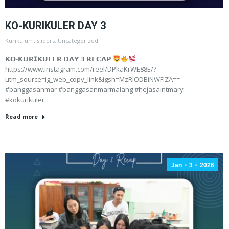
KO-KURIKULER DAY 3
Kurikulum
,
sliders
,
Uncategorized
𝗞𝗢-𝗞𝗨𝗥𝗜𝗞𝗨𝗟𝗘𝗥 𝗗𝗔𝗬 𝟯 𝗥𝗘𝗖𝗔𝗣
https://www.instagram.com/reel/DPkaKrWE88E/?
utm_source=ig_web_copy_link&igsh=MzRlODBiNWFlZA==
#banggasanmar #banggasanmarmalang #hejasaintmary
#kokurikuler
Read more
Jan
3
2026