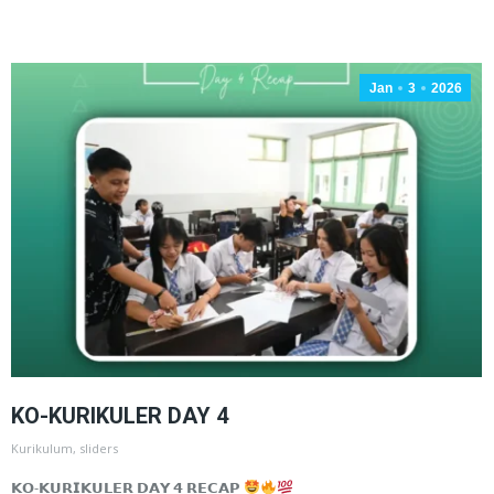
Jan
3
2026
KO-KURIKULER DAY 4
Kurikulum
,
sliders
𝗞𝗢-𝗞𝗨𝗥𝗜𝗞𝗨𝗟𝗘𝗥 𝗗𝗔𝗬 𝟰 𝗥𝗘𝗖𝗔𝗣