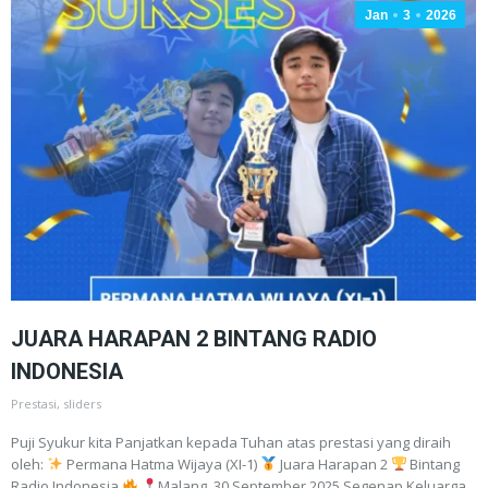
Jan
3
2026
JUARA HARAPAN 2 BINTANG RADIO
INDONESIA
Prestasi
,
sliders
Puji Syukur kita Panjatkan kepada Tuhan atas prestasi yang diraih
oleh:
Permana Hatma Wijaya (XI-1)
Juara Harapan 2
Bintang
Radio Indonesia
Malang, 30 September 2025 Segenap Keluarga