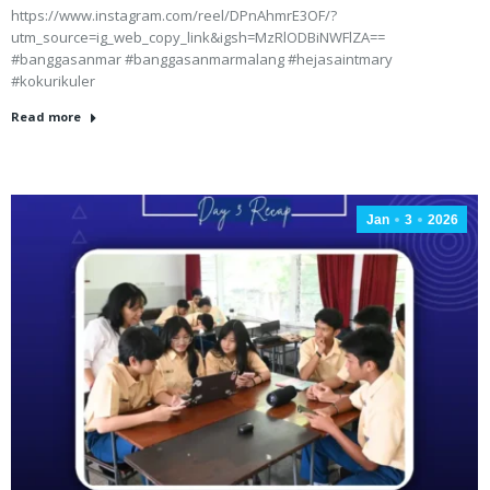
https://www.instagram.com/reel/DPnAhmrE3OF/?
utm_source=ig_web_copy_link&igsh=MzRlODBiNWFlZA==
#banggasanmar #banggasanmarmalang #hejasaintmary
#kokurikuler
Read more
Jan
3
2026