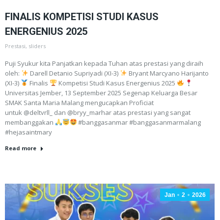
FINALIS KOMPETISI STUDI KASUS
ENERGENIUS 2025
Prestasi
,
sliders
Puji Syukur kita Panjatkan kepada Tuhan atas prestasi yang diraih
oleh:
Darell Detanio Supriyadi (XI-3)
Bryant Marcyano Harijanto
(XI-3)
Finalis
Kompetisi Studi Kasus Energenius 2025
Universitas Jember, 13 September 2025 Segenap Keluarga Besar
SMAK Santa Maria Malang mengucapkan Proficiat
untuk @deltvrll_ dan @bryy_marhar atas prestasi yang sangat
membanggakan
#banggasanmar #banggasanmarmalang
#hejasaintmary
Read more
Jan
2
2026