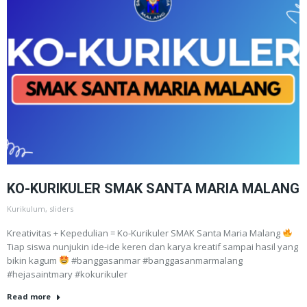
KO-KURIKULER SMAK SANTA MARIA MALANG
Kurikulum
,
sliders
Kreativitas + Kepedulian = Ko-Kurikuler SMAK Santa Maria Malang
Tiap siswa nunjukin ide-ide keren dan karya kreatif sampai hasil yang
bikin kagum
#banggasanmar #banggasanmarmalang
#hejasaintmary #kokurikuler
Read more