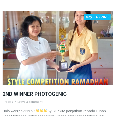
May
4
2023
2ND WINNER PHOTOGENIC
Prestasi
Leave a comment
Halo warga SANMAR
Syukur kita panjatkan kepada Tuhan
Yang Maha Esa, salah satu siswa SMAK Santa Maria Malang yaitu