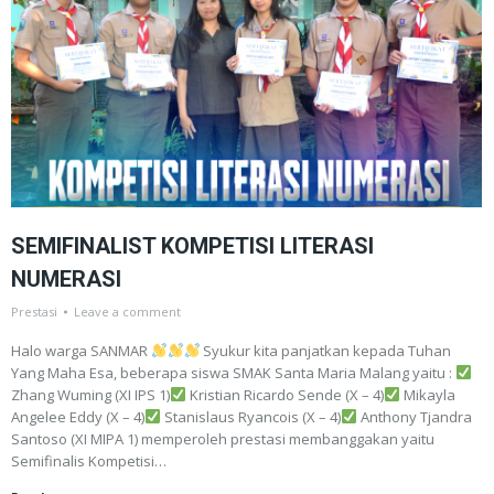
SEMIFINALIST KOMPETISI LITERASI
NUMERASI
Prestasi
Leave a comment
Halo warga SANMAR
Syukur kita panjatkan kepada Tuhan
Yang Maha Esa, beberapa siswa SMAK Santa Maria Malang yaitu :
Zhang Wuming (XI IPS 1)
Kristian Ricardo Sende (X – 4)
Mikayla
Angelee Eddy (X – 4)
Stanislaus Ryancois (X – 4)
Anthony Tjandra
Santoso (XI MIPA 1) memperoleh prestasi membanggakan yaitu
Semifinalis Kompetisi…