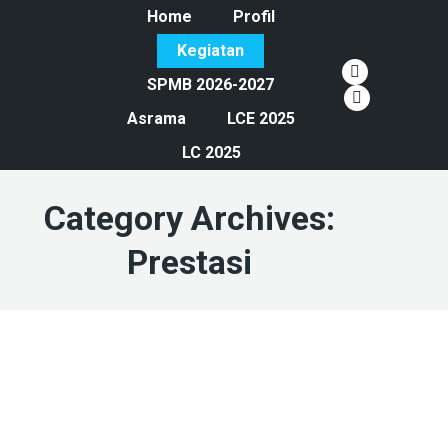
Home
Profil
Kegiatan
YouTube
SPMB 2026-2027
page
Instagram
Asrama
LCE 2025
opens
page
LC 2025
in
opens
new
in
Category Archives:
window
new
window
Prestasi
Jan
19
2026